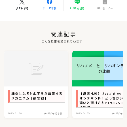
ポストする
シェアする
LINEで送る
URLをコピー
関連記事
こんな記事も読まれています！
肺炎になると心不全が増悪する
【徹底比較】リハノメ vs リ
メカニズム【備忘録】
オンデマンド！どっちがいい
違いと選び方をPT/OT/ST向
に解説
2025.01.06
リハ職の自己学習
2025.04.05
リハ職の自己