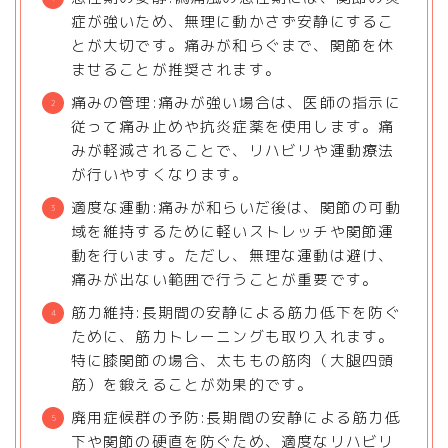
症が強いため、無理に動かさず安静にするこ
とが大切です。痛みが和らぐまで、関節を休
ませることが推奨されます。
痛みの管理:痛みが強い場合は、医師の指示に
従って痛み止めや抗炎症薬を使用します。痛
みが軽減されることで、リハビリや運動療法
が行いやすくなります。
適度な運動:痛みが和らいだ後は、関節の可動
域を維持するために軽いストレッチや関節運
動を行います。ただし、無理な運動は避け、
痛みが出ない範囲で行うことが重要です。
筋力維持:長期間の安静による筋力低下を防ぐ
ために、筋力トレーニングも取り入れます。
特に膝関節の場合、太ももの筋肉（大腿四頭
筋）を鍛えることが効果的です。
廃用症候群の予防:長期間の安静による筋力低
下や関節の硬直を防ぐため、適度なリハビリ