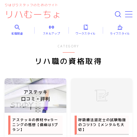
りはびりスタッフのためのサイト
リハむーちょ
MENU
転職関連
スキルアップ
ワークスタイル
ライフスタイル
リハ職の転職
CATEGORY
リハ職の資格取得
リハ職のスキルアップ
リハ職の資格取得
リハ職の自己学習
ワークスタイル
ライフスタイル
アステッキの教材やeラー
呼吸療法認定士の試験勉強
ニングの感想【価格は3プ
のコツ3つ【メンタルも大
ラン】
切】
医療者向けおすすめサイト